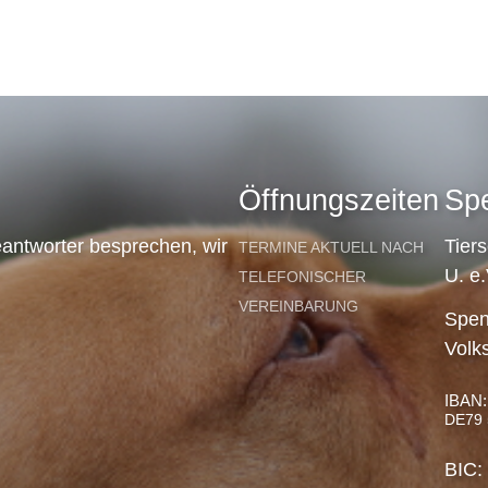
Öffnungszeiten
Sp
antworter besprechen, wir
Tier
TERMINE AKTUELL NACH
U. e.
TELEFONISCHER
VEREINBARUNG
Spen
Volk
IBAN:
DE79 
BIC