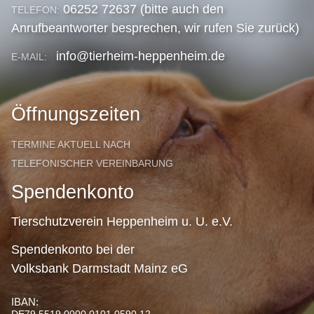
06252 72637 (bitte auch den
TELEFON:
Anrufbeantworter besprechen, wir rufen Sie zurück)
info@tierheim-heppenheim.de
E-MAIL:
Öffnungszeiten
TERMINE AKTUELL NACH
TELEFONISCHER VEREINBARUNG
Spendenkonto
Tierschutzverein Heppenheim u. U. e.V.
Spendenkonto bei der
Volksbank Darmstadt Mainz eG
IBAN:
DE79 5519 0000 0101 0590 12