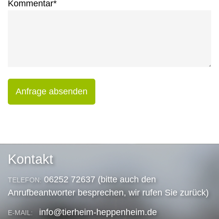
Kommentar
*
Anfrage absenden
Kontakt
06252 72637 (bitte auch den
TELEFON:
Anrufbeantworter besprechen, wir rufen Sie zurück)
info@tierheim-heppenheim.de
E-MAIL: