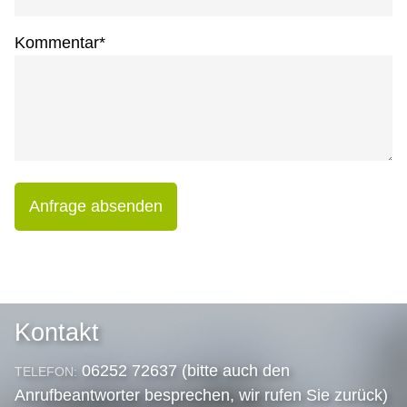
Kommentar
*
Anfrage absenden
Kontakt
06252 72637 (bitte auch den
TELEFON:
Anrufbeantworter besprechen, wir rufen Sie zurück)