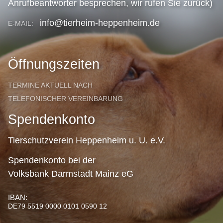
Anrufbeantworter besprechen, wir rufen Sie zurück)
info@tierheim-heppenheim.de
E-MAIL:
Öffnungszeiten
TERMINE AKTUELL NACH
TELEFONISCHER VEREINBARUNG
Spendenkonto
Tierschutzverein Heppenheim u. U. e.V.
Spendenkonto bei der
Volksbank Darmstadt Mainz eG
IBAN:
DE79 5519 0000 0101 0590 12