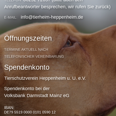
Anrufbeantworter besprechen, wir rufen Sie zurück)
info@tierheim-heppenheim.de
E-MAIL:
Öffnungszeiten
TERMINE AKTUELL NACH
TELEFONISCHER VEREINBARUNG
Spendenkonto
Tierschutzverein Heppenheim u. U. e.V.
Spendenkonto bei der
Volksbank Darmstadt Mainz eG
IBAN:
DE79 5519 0000 0101 0590 12