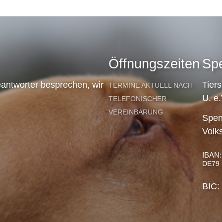
Öffnungszeiten
Sp
antworter besprechen, wir
Tier
TERMINE AKTUELL NACH
U. e.
TELEFONISCHER
VEREINBARUNG
Spen
Volk
IBAN:
DE79 
BIC