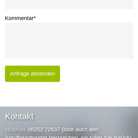
Kommentar
*
Anfrage absenden
Kontakt
06252 72637 (bitte auch den
TELEFON:
Anrufbeantworter besprechen, wir rufen Sie zurück)