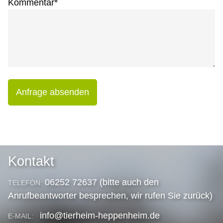
Kommentar
*
Anfrage absenden
Kontakt
06252 72637 (bitte auch den
TELEFON:
Anrufbeantworter besprechen, wir rufen Sie zurück)
info@tierheim-heppenheim.de
E-MAIL: