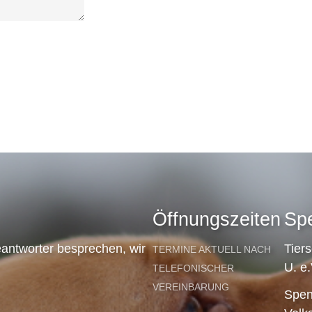
Öffnungszeiten
Sp
antworter besprechen, wir
Tier
TERMINE AKTUELL NACH
U. e.
TELEFONISCHER
VEREINBARUNG
Spen