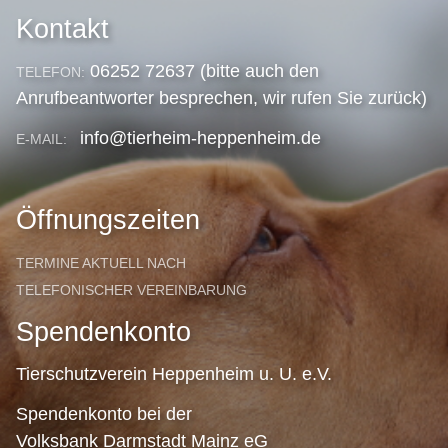
Kontakt
06252 72637 (bitte auch den
TELEFON:
Anrufbeantworter besprechen, wir rufen Sie zurück)
info@tierheim-heppenheim.de
E-MAIL:
Öffnungszeiten
TERMINE AKTUELL NACH
TELEFONISCHER VEREINBARUNG
Spendenkonto
Tierschutzverein Heppenheim u. U. e.V.
Spendenkonto bei der
Volksbank Darmstadt Mainz eG