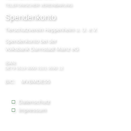
TELEFONISCHER VEREINBARUNG
Spendenkonto
Tierschutzverein Heppenheim u. U. e.V.
Spendenkonto bei der
Volksbank Darmstadt Mainz eG
IBAN:
DE79 5519 0000 0101 0590 12
BIC: MVBMDE55
Datenschutz
Impressum