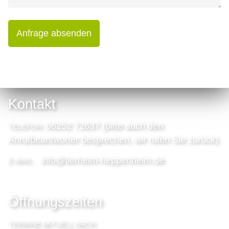
Anfrage absenden
Kontakt
06252 72637 (bitte auch den
TELEFON:
Anrufbeantworter besprechen, wir rufen Sie zurück)
info@tierheim-heppenheim.de
E-MAIL:
Öffnungszeiten
TERMINE AKTUELL NACH