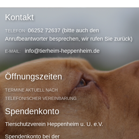
Kontakt
06252 72637 (bitte auch den
TELEFON:
Anrufbeantworter besprechen, wir rufen Sie zurück)
info@tierheim-heppenheim.de
E-MAIL:
Öffnungszeiten
TERMINE AKTUELL NACH
TELEFONISCHER VEREINBARUNG
Spendenkonto
Tierschutzverein Heppenheim u. U. e.V.
Spendenkonto bei der