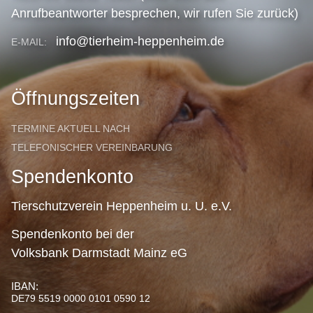
Anrufbeantworter besprechen, wir rufen Sie zurück)
info@tierheim-heppenheim.de
E-MAIL:
Öffnungszeiten
TERMINE AKTUELL NACH
TELEFONISCHER VEREINBARUNG
Spendenkonto
Tierschutzverein Heppenheim u. U. e.V.
Spendenkonto bei der
Volksbank Darmstadt Mainz eG
IBAN:
DE79 5519 0000 0101 0590 12