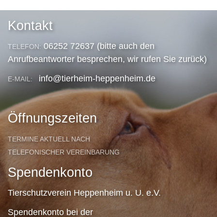
Kontakt
06252 72637 (bitte auch den
TELEFON:
Anrufbeantworter besprechen, wir rufen Sie zurück)
info@tierheim-heppenheim.de
E-MAIL:
Öffnungszeiten
TERMINE AKTUELL NACH
TELEFONISCHER VEREINBARUNG
Spendenkonto
Tierschutzverein Heppenheim u. U. e.V.
Spendenkonto bei der