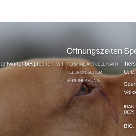
Öffnungszeiten
Sp
antworter besprechen, wir
Tier
TERMINE AKTUELL NACH
U. e.
TELEFONISCHER
VEREINBARUNG
Spen
Volk
IBAN:
DE79 
BIC