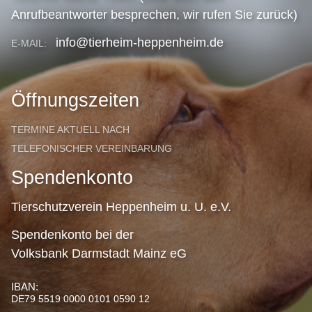
Anrufbeantworter besprechen, wir rufen Sie zurück)
info@tierheim-heppenheim.de
E-MAIL:
Öffnungszeiten
TERMINE AKTUELL NACH
TELEFONISCHER VEREINBARUNG
Spendenkonto
Tierschutzverein Heppenheim u. U. e.V.
Spendenkonto bei der
Volksbank Darmstadt Mainz eG
IBAN:
DE79 5519 0000 0101 0590 12