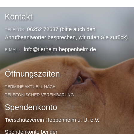
Kontakt
06252 72637 (bitte auch den
TELEFON:
Anrufbeantworter besprechen, wir rufen Sie zurück)
info@tierheim-heppenheim.de
E-MAIL:
Öffnungszeiten
TERMINE AKTUELL NACH
TELEFONISCHER VEREINBARUNG
Spendenkonto
Tierschutzverein Heppenheim u. U. e.V.
Spendenkonto bei der