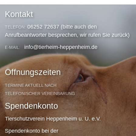
Kontakt
06252 72637 (bitte auch den
TELEFON:
Anrufbeantworter besprechen, wir rufen Sie zurück)
info@tierheim-heppenheim.de
E-MAIL:
Öffnungszeiten
TERMINE AKTUELL NACH
TELEFONISCHER VEREINBARUNG
Spendenkonto
Tierschutzverein Heppenheim u. U. e.V.
Spendenkonto bei der