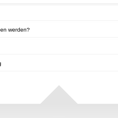
men werden?
g