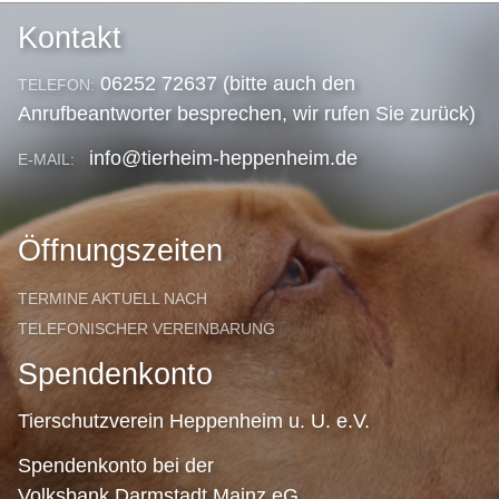
Kontakt
06252 72637 (bitte auch den
TELEFON:
Anrufbeantworter besprechen, wir rufen Sie zurück)
info@tierheim-heppenheim.de
E-MAIL:
Öffnungszeiten
TERMINE AKTUELL NACH
TELEFONISCHER VEREINBARUNG
Spendenkonto
Tierschutzverein Heppenheim u. U. e.V.
Spendenkonto bei der
Volksbank Darmstadt Mainz eG