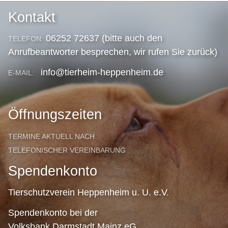
Kontakt
06252 72637 (bitte auch den
TELEFON:
Anrufbeantworter besprechen, wir rufen Sie zurück)
info@tierheim-heppenheim.de
E-MAIL:
Öffnungszeiten
TERMINE AKTUELL NACH
TELEFONISCHER VEREINBARUNG
Spendenkonto
Tierschutzverein Heppenheim u. U. e.V.
Spendenkonto bei der
Volksbank Darmstadt Mainz eG