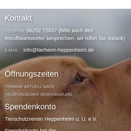
Kontakt
06252 72637 (bitte auch den
TELEFON:
Anrufbeantworter besprechen, wir rufen Sie zurück)
info@tierheim-heppenheim.de
E-MAIL:
Öffnungszeiten
TERMINE AKTUELL NACH
TELEFONISCHER VEREINBARUNG
Spendenkonto
Tierschutzverein Heppenheim u. U. e.V.
Spendenkonto bei der