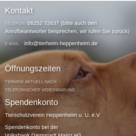
Kontakt
06252 72637 (bitte auch den
TELEFON:
Anrufbeantworter besprechen, wir rufen Sie zurück)
info@tierheim-heppenheim.de
E-MAIL:
Öffnungszeiten
TERMINE AKTUELL NACH
TELEFONISCHER VEREINBARUNG
Spendenkonto
Tierschutzverein Heppenheim u. U. e.V.
Spendenkonto bei der
Volksbank Darmstadt Mainz eG